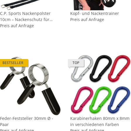
C.P. Sports Nackenpolster
Kopf- und Nackentrainer
10cm – Nackenschutz für
Preis auf Anfrage
Langhantel Hantelstange
Preis auf Anfrage
BESTSELLER
TOP
Feder-Feststeller 30mm Ø -
Karabinerhaken 80mm x 8mm
Paar
in verschiedenen Farben
Preis auf Anfrage
Preis auf Anfrage